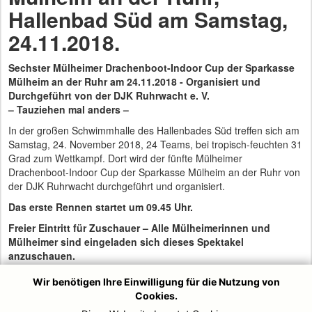
Hallenbad Süd am Samstag,
24.11.2018.
Sechster Mülheimer Drachenboot-Indoor Cup der Sparkasse
Mülheim an der Ruhr am 24.11.2018 - Organisiert und
Durchgeführt von der DJK Ruhrwacht e. V.
– Tauziehen mal anders –
In der großen Schwimmhalle des Hallenbades Süd treffen sich am
Samstag, 24. November 2018, 24 Teams, bei tropisch-feuchten 31
Grad zum Wettkampf. Dort wird der fünfte Mülheimer
Drachenboot-Indoor Cup der Sparkasse Mülheim an der Ruhr von
der DJK Ruhrwacht durchgeführt und organisiert.
Das erste Rennen startet um 09.45 Uhr.
Freier Eintritt für Zuschauer – Alle Mülheimerinnen und
Mülheimer sind eingeladen sich dieses Spektakel
anzuschauen.
Die Anmeldunterlagen sind
unter www.drachenboot-muelheim.de
Wir benötigen Ihre Einwilligung für die Nutzung von
abrufbar. Ein Team beim Indoor Cup besteht aus zehn
Cookies.
PaddlerInnen und einem oder einer TrommlerIn. Mindestens vier