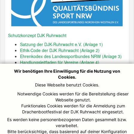
Schutzkonzept DJK Ruhrwacht
Satzung der DJK-Ruhrwacht e.V. (Anlage 1)
Ethik-Code der DJK Ruhrwacht (Anlage 2)
Ehrenkodex des Landessportbundes NRW (Anlage 3)
Handlungsleitfaden für Vereine (Anlage 4)
LSB-Elternkompass (Anlage 5)
Wir benötigen Ihre Einwilligung für die Nutzung von
Broschüre "Finger weg! Pack mich nicht an!" (Anlage 6)
Cookies.
Broschüre "Wir können auch anders!" (Anlage 7)
Diese Webseite benutzt Cookies.
Notwendige Cookies werden für die Bereitstellung dieser
Mitgliedschaftsurkunde Qualitätsbündnis
Webseite genutzt.
Funktionales Cookies werden für die Anmeldung zum
Direkter Kontakt
vertrauensperson@djk-ruhrwacht.de
Drachenbootfestival der DJK Ruhrwacht eingesetzt.
Pressemeldung DJK Ruhrwacht e.V. schafft Aufnahme ins
Es werden keine personenbezogenen Daten gesammelt bzw.
Qualitätsbündnis Sport NRW
verarbeitet.
Bitte berücksichtige, dass basierend auf deiner Konfiguration