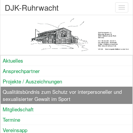
DJK-Ruhrwacht
Toggl
naviga
Aktuelles
Ansprechpartner
Projekte / Auszeichnungen
Qualitätsbündnis zum Schutz vor interpersoneller und
sexualisierter Gewalt im Sport
Mitgliedschaft
Termine
Vereinsapp