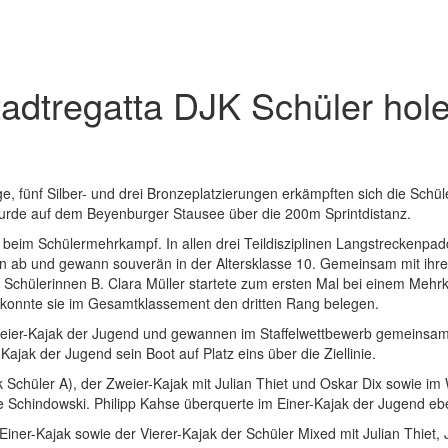
adtregatta DJK Schüler hole
ge, fünf Silber- und drei Bronzeplatzierungen erkämpften sich die Sch
wurde auf dem Beyenburger Stausee über die 200m Sprintdistanz.
eit beim Schülermehrkampf. In allen drei Teildisziplinen Langstrecken
gen ab und gewann souverän in der Altersklasse 10. Gemeinsam mit ihre
r Schülerinnen B. Clara Müller startete zum ersten Mal bei einem Mehr
konnte sie im Gesamtklassement den dritten Rang belegen.
eier-Kajak der Jugend und gewannen im Staffelwettbewerb gemeinsam m
ajak der Jugend sein Boot auf Platz eins über die Ziellinie.
k Schüler A), der Zweier-Kajak mit Julian Thiet und Oskar Dix sowie im
 Schindowski. Philipp Kahse überquerte im Einer-Kajak der Jugend ebenf
Einer-Kajak sowie der Vierer-Kajak der Schüler Mixed mit Julian Thiet