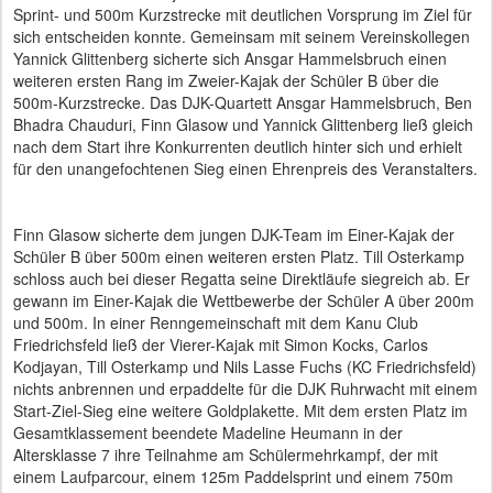
Sprint- und 500m Kurzstrecke mit deutlichen Vorsprung im Ziel für
sich entscheiden konnte. Gemeinsam mit seinem Vereinskollegen
Yannick Glittenberg sicherte sich Ansgar Hammelsbruch einen
weiteren ersten Rang im Zweier-Kajak der Schüler B über die
500m-Kurzstrecke. Das DJK-Quartett Ansgar Hammelsbruch, Ben
Bhadra Chauduri, Finn Glasow und Yannick Glittenberg ließ gleich
nach dem Start ihre Konkurrenten deutlich hinter sich und erhielt
für den unangefochtenen Sieg einen Ehrenpreis des Veranstalters.
Finn Glasow sicherte dem jungen DJK-Team im Einer-Kajak der
Schüler B über 500m einen weiteren ersten Platz. Till Osterkamp
schloss auch bei dieser Regatta seine Direktläufe siegreich ab. Er
gewann im Einer-Kajak die Wettbewerbe der Schüler A über 200m
und 500m. In einer Renngemeinschaft mit dem Kanu Club
Friedrichsfeld ließ der Vierer-Kajak mit Simon Kocks, Carlos
Kodjayan, Till Osterkamp und Nils Lasse Fuchs (KC Friedrichsfeld)
nichts anbrennen und erpaddelte für die DJK Ruhrwacht mit einem
Start-Ziel-Sieg eine weitere Goldplakette. Mit dem ersten Platz im
Gesamtklassement beendete Madeline Heumann in der
Altersklasse 7 ihre Teilnahme am Schülermehrkampf, der mit
einem Laufparcour, einem 125m Paddelsprint und einem 750m