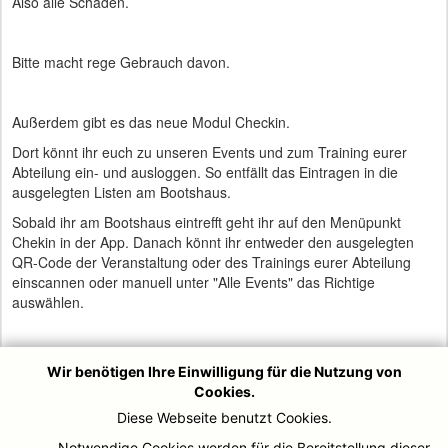
Also alle Schäden.
Bitte macht rege Gebrauch davon.
Außerdem gibt es das neue Modul Checkin.
Dort könnt ihr euch zu unseren Events und zum Training eurer
Abteilung ein- und ausloggen. So entfällt das Eintragen in die
ausgelegten Listen am Bootshaus.
Sobald ihr am Bootshaus eintrefft geht ihr auf den Menüpunkt
Chekin in der App. Danach könnt ihr entweder den ausgelegten
QR-Code der Veranstaltung oder des Trainings eurer Abteilung
einscannen oder manuell unter "Alle Events" das Richtige
auswählen.
Danach werdet ihr gebeten Euren Namen, Eure E-Mail und Eure
Wir benötigen Ihre Einwilligung für die Nutzung von
Telefonnummer zu hinterlassen.
Cookies.
Diese Webseite benutzt Cookies.
Dies geschieht alles nach den gültigen Datenschutzbestimmungen.
Notwendige Cookies werden für die Bereitstellung dieser