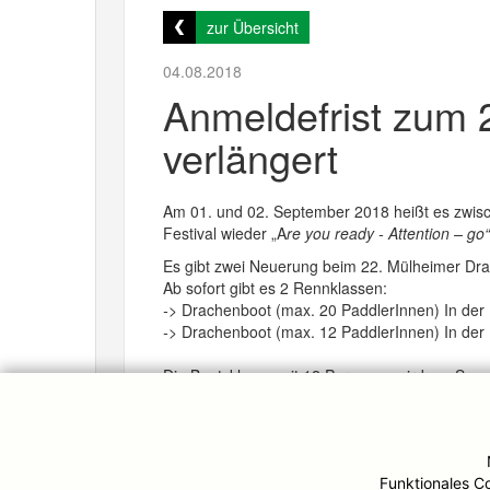
zur Übersicht
04.08.2018
Anmeldefrist zum 
verlängert
Am 01. und 02. September 2018 heißt es zwis
Festival wieder „A
re you ready - Attention – go“
Es gibt zwei Neuerung beim 22. Mülheimer Dra
Ab sofort gibt es 2 Rennklassen:
->
Drachenboot (max. 20 PaddlerInnen) In der
->
Drachenboot (max. 12 PaddlerInnen) In der
Die Bootsklasse mit 12 Personen wird am Son
In der OPEN-Klasse in den beiden Rennklassen
AUSSCHREIBUNG
Funktionales C