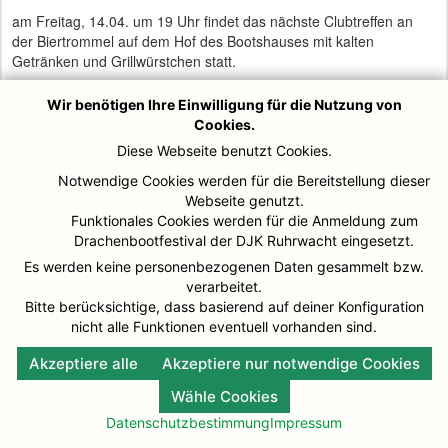
am Freitag, 14.04. um 19 Uhr findet das nächste Clubtreffen an
der Biertrommel auf dem Hof des Bootshauses mit kalten
Getränken und Grillwürstchen statt.
Alle Mitglieder und Freunde sind herzlich willkommen! Über eine
Wir benötigen Ihre Einwilligung für die Nutzung von
zahlreiche Teilnahme würden wir uns sehr freuen.
Cookies.
Grüße
Diese Webseite benutzt Cookies.
Vorstand
Notwendige Cookies werden für die Bereitstellung dieser
Webseite genutzt.
Funktionales Cookies werden für die Anmeldung zum
Drachenbootfestival der DJK Ruhrwacht eingesetzt.
Es werden keine personenbezogenen Daten gesammelt bzw.
© DJK-Ruhrwacht 2026
Impressum
verarbeitet.
Bitte berücksichtige, dass basierend auf deiner Konfiguration
nicht alle Funktionen eventuell vorhanden sind.
Akzeptiere alle
Akzeptiere nur notwendige Cookies
Wähle Cookies
Datenschutzbestimmung
Impressum