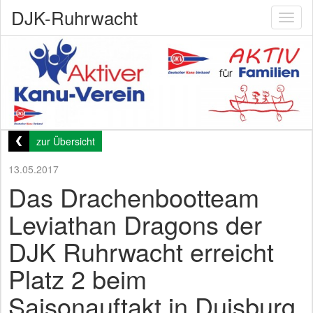
DJK-Ruhrwacht
Toggl
naviga
zur Übersicht
13.05.2017
Das Drachenbootteam
Leviathan Dragons der
DJK Ruhrwacht erreicht
Platz 2 beim
Saisonauftakt in Duisburg