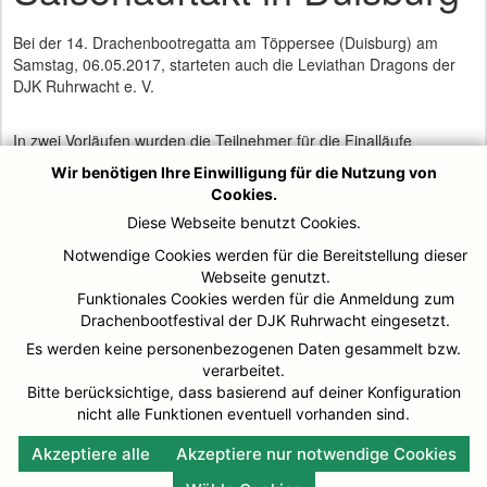
Bei der 14. Drachenbootregatta am Töppersee (Duisburg) am
Samstag, 06.05.2017, starteten auch die Leviathan Dragons der
DJK Ruhrwacht e. V.
In zwei Vorläufen wurden die Teilnehmer für die Finalläufe
ermittelt. Nachdem die Leviathan Dragons in den Vorläufen Platz 1
Wir benötigen Ihre Einwilligung für die Nutzung von
mit 1:05,98 Minuten und Platz 2 mit 1:05,99 Minuten eine
Cookies.
Gesamtzeit von 2:11,97 Minuten erreichte, war die Finalteilnahme
Diese Webseite benutzt Cookies.
im Fun-Sport-Cup gesichert. Danach wurden die Gegner erneut
ausgelost.
Notwendige Cookies werden für die Bereitstellung dieser
Webseite genutzt.
Es folgten 2 weitere Finalläufe mit den Zeiten 1:07,23 Minuten
Funktionales Cookies werden für die Anmeldung zum
und 1:08,41 Minuten, welche in der Gesamtwertung mit einer
Drachenbootfestival der DJK Ruhrwacht eingesetzt.
Gesamtzeit von 2:15,64 Minuten den 2. Platz von 8 Plätzen in
diesem Sport Cup bedeutete.
Es werden keine personenbezogenen Daten gesammelt bzw.
verarbeitet.
Aufgrund der langen Trainingspause von 3 Monaten war das Team
Bitte berücksichtige, dass basierend auf deiner Konfiguration
mit dieser Leistung dennoch zufrieden. Jetzt geht es in die
nicht alle Funktionen eventuell vorhanden sind.
Vorbereitung zu nächsten Regatta in Duisburg.
Akzeptiere alle
Akzeptiere nur notwendige Cookies