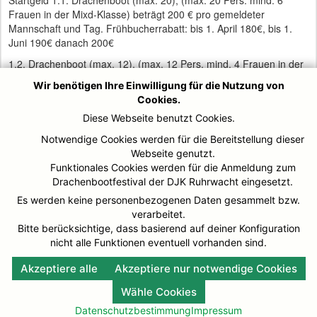
Frauen in der Mixd-Klasse) beträgt 200 € pro gemeldeter
Mannschaft und Tag. Frühbucherrabatt: bis 1. April 180€, bis 1.
Juni 190€ danach 200€
1.2. Drachenboot (max. 12), (max. 12 Pers. mind. 4 Frauen in der
Mixd-Klasse) beträgt 140 € pro gemeldeter Mannschaft und Tag.
Wir benötigen Ihre Einwilligung für die Nutzung von
Frühbucherrabatt: bis 1. April 120€, bis 1. Juni 130€ danach 140€
Cookies.
Diese Webseite benutzt Cookies.
Sorgenfrei könnt ihr Euch mit eurem Team anmelden.Falls durch
Corona-Beschränkungen das Festival abgesagt werden muss,
Notwendige Cookies werden für die Bereitstellung dieser
erhalten alle angemeldeten Teams das Startgeld zurück erstattet
Webseite genutzt.
oder ihr könnt es als Guthaben für das nächste Festival einfrieren
Funktionales Cookies werden für die Anmeldung zum
lassen.
Drachenbootfestival der DJK Ruhrwacht eingesetzt.
Es werden keine personenbezogenen Daten gesammelt bzw.
ONLINEANMELDUNG hier
verarbeitet.
Bitte berücksichtige, dass basierend auf deiner Konfiguration
klicken
nicht alle Funktionen eventuell vorhanden sind.
Akzeptiere alle
Akzeptiere nur notwendige Cookies
Wähle Cookies
Datenschutzbestimmung
Impressum
© DJK-Ruhrwacht 2026
Impressum