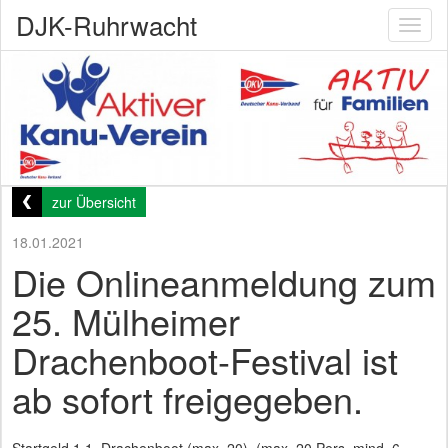
DJK-Ruhrwacht
Toggl
naviga
zur Übersicht
18.01.2021
Die Onlineanmeldung zum
25. Mülheimer
Drachenboot-Festival ist
ab sofort freigegeben.
Startgeld 1.1. Drachenboot (max. 20), (max. 20 Pers. mind. 6