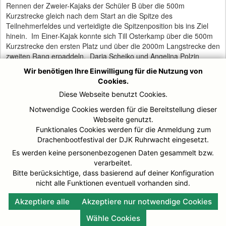
Rennen der Zweier-Kajaks der Schüler B über die 500m
Kurzstrecke gleich nach dem Start an die Spitze des
Teilnehmerfeldes und verteidigte die Spitzenposition bis ins Ziel
hinein. Im Einer-Kajak konnte sich Till Osterkamp über die 500m
Kurzstrecke den ersten Platz und über die 2000m Langstrecke den
zweiten Rang erpaddeln. Daria Scheiko und Angelina Polzin
konnten im Rennen der weiblichen Schüler B über 500m den
Wir benötigen Ihre Einwilligung für die Nutzung von
zweiten Platz erkämpfen. Im Einer-Kajak folgte für Daria Scheiko
Cookies.
ein weiterer zweiter Rang. Finn Glasow und Yannick Glittenberg
Diese Webseite benutzt Cookies.
sicherten sich im Zweier-Kajak der Schüler B über 500m ebenso
wie Maike Tesar im Einer-Kajak der weiblichen Schüler A über die
Notwendige Cookies werden für die Bereitstellung dieser
2000m Langstreckendisziplin weiter zweite Plätze.
Webseite genutzt.
Funktionales Cookies werden für die Anmeldung zum
Drachenbootfestival der DJK Ruhrwacht eingesetzt.
Bronzeplatzierungen im Einer-Kajak belegten Simon Kocks (500m,
Es werden keine personenbezogenen Daten gesammelt bzw.
Schüler B), Daria Scheiko (500m, weibl. Schüpler B), Jakob Vöing
verarbeitet.
(500m, Schüler B), Timo Vöing (2000m, männliche Jugend) sowie
Bitte berücksichtige, dass basierend auf deiner Konfiguration
im Zweier-Kajak durch Ansgar Hammelsbruch und Moritz Binder
nicht alle Funktionen eventuell vorhanden sind.
(500m, Schüler).
Akzeptiere alle
Akzeptiere nur notwendige Cookies
Wähle Cookies