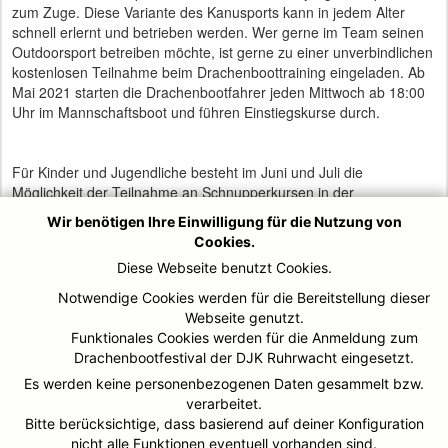
zum Zuge. Diese Variante des Kanusports kann in jedem Alter
schnell erlernt und betrieben werden. Wer gerne im Team seinen
Outdoorsport betreiben möchte, ist gerne zu einer unverbindlichen
kostenlosen Teilnahme beim Drachenboottraining eingeladen. Ab
Mai 2021 starten die Drachenbootfahrer jeden Mittwoch ab 18:00
Uhr im Mannschaftsboot und führen Einstiegskurse durch.
Für Kinder und Jugendliche besteht im Juni und Juli die
Möglichkeit der Teilnahme an Schnupperkursen in der
Mannschaftssportart Kanupolo. Ab Mai können sich interessierte
Wir benötigen Ihre Einwilligung für die Nutzung von
Kinder in der olympischen Sportart Kanurennsport ausprobieren
Cookies.
und jeden Montag nach vorheriger Anmeldung zu einem
Diese Webseite benutzt Cookies.
Schnuppertraining treffen.
Notwendige Cookies werden für die Bereitstellung dieser
Der interessierte Anfänger muss schwimmen können, um im Falle
Webseite genutzt.
einer Kenterung an Land schwimmen zu können. Sportgeräte wie
Funktionales Cookies werden für die Anmeldung zum
Boote, Paddel und Schwimmwesten werden von der DJK
Drachenbootfestival der DJK Ruhrwacht eingesetzt.
Kanuschule gestellt. Zu empfehlen ist vorab eine ärztliche
Untersuchung, um ein ggf. unerkanntes gesundheitliches Risiko
Es werden keine personenbezogenen Daten gesammelt bzw.
ausschließen zu können.
verarbeitet.
Bitte berücksichtige, dass basierend auf deiner Konfiguration
Treffpunkt für alle Kanukurse ist immer das schmucke Bootshaus
nicht alle Funktionen eventuell vorhanden sind.