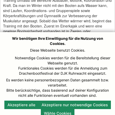
Training umfasst die Bereiche Ausdauer, Motorik, Koordination und
Kraft. Da man im Winter nicht mit den Booten aufs Wasser kann,
sind Laufen, Koordinations- und Gruppenspiele sowie
Körperkraftübungen und Gymnastik zur Verbesserung der
Muskulatur angesagt. Sobald das Wetter wärmer wird, beginnt das
Training mit den Booten. Zuerst im Einerkajak und wenn eine
gewisse Bootssicherheit vorhanden ist in Zweier- oder
Vierermannschaftsbooten. Kanurennsport ist eine Sportart, die an
Wir benötigen Ihre Einwilligung für die Nutzung von
der frischen Luft betrieben wird und sowohl eine Einzel- als auch
Cookies.
Mannschaftssportart ist.
Diese Webseite benutzt Cookies.
Nach einer Weiterentwicklung der konditionellen und spezifischen
Notwendige Cookies werden für die Bereitstellung dieser
Fähigkeiten sind erste Wettkämpfe auf regionaler Ebene und eine
Webseite genutzt.
Teilnahme am Schülermehrkampf geplant. Der Schülermehrkampf
Funktionales Cookies werden für die Anmeldung zum
besteht in der Regel aus einem Paddelparcour, einem
Drachenbootfestival der DJK Ruhrwacht eingesetzt.
Laufwettbewerb und einem Paddelwettbewerb über 2000 m.
Es werden keine personenbezogenen Daten gesammelt bzw.
Kostenerläuterung:
verarbeitet.
Einer-Kajak 2.440,00 €
Bitte berücksichtige, dass basierend auf deiner Konfiguration
nicht alle Funktionen eventuell vorhanden sind.
2 Schwimmwesten 118,00 €
Akzeptiere alle
Akzeptiere nur notwendige Cookies
Wähle Cookies