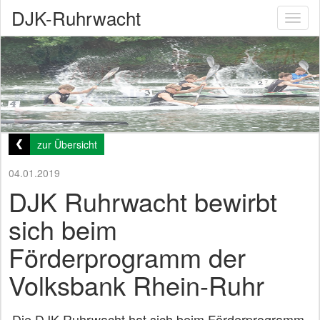
DJK-Ruhrwacht
Toggl
naviga
zur Übersicht
04.01.2019
DJK Ruhrwacht bewirbt
sich beim
Förderprogramm der
Volksbank Rhein-Ruhr
Die DJK Ruhrwacht hat sich beim Förderprogramm