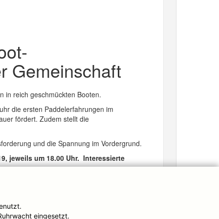
oot-
er Gemeinschaft
n in reich geschmückten Booten.
Ruhr die ersten Paddelerfahrungen im
uer fördert. Zudem stellt die
usforderung und die Spannung im Vordergrund.
9, jeweils um 18.00 Uhr. Interessierte
.
 Schwimmwesten werden von der DJK Ruhrwacht
enutzt.
Ruhrwacht eingesetzt.