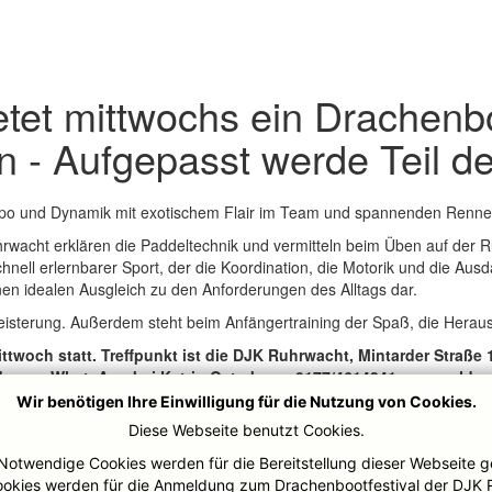
tet mittwochs ein Drachenb
n - Aufgepasst werde Teil d
mpo und Dynamik mit exotischem Flair im Team und spannenden Renne
rwacht erklären die Paddeltechnik und vermitteln beim Üben auf der 
nell erlernbarer Sport, der die Koordination, die Motorik und die Ausda
en idealen Ausgleich zu den Anforderungen des Alltags dar.
eisterung. Außerdem steht beim Anfängertraining der Spaß, die Hera
twoch statt. Treffpunkt ist die DJK Ruhrwacht, Mintarder Straße 1
der per WhatsApp bei Katrin Osterkamp 0177/4614341 anzumelden
Wir benötigen Ihre Einwilligung für die Nutzung von Cookies.
n doppelter Ausführung mitzubringen. Das Equipment wie Paddel und
s man 50 Meter in Bekleidung schwimmen kann.
Diese Webseite benutzt Cookies.
Notwendige Cookies werden für die Bereitstellung dieser Webseite g
ookies werden für die Anmeldung zum Drachenbootfestival der DJK 