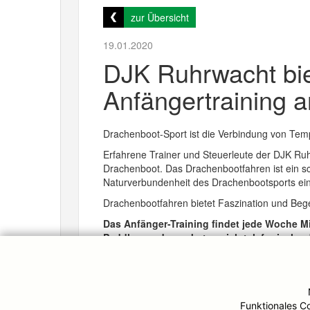
zur Übersicht
19.01.2020
DJK Ruhrwacht bie
Anfängertraining a
Drachenboot-Sport ist die Verbindung von Te
Erfahrene Trainer und Steuerleute der DJK Ruh
Drachenboot. Das Drachenbootfahren ist ein sch
Naturverbundenheit des Drachenbootsports ein
Drachenbootfahren bietet Faszination und Beg
Das Anfänger-Training findet jede Woche Mit
Paddler werden gebeten sich telefonisch o
Es wird empfohlen geeignete Sportkleidung i
e. V. gestellt. Voraussetzung ist lediglich da
Funktionales C