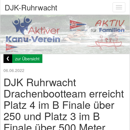
DJK-Ruhrwacht
Toggl
naviga
zur Übersicht
06.06.2022
DJK Ruhrwacht
Drachenbootteam erreicht
Platz 4 im B Finale über
250 und Platz 3 im B
Finale über 500 Meter