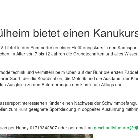
heim bietet einen Kanukur
. bietet in den Sommerferien einen Einführungskurs in den Kanusport
hen im Alter von 7 bis 12 Jahren die Grundtechniken und alles Wiss
Paddeltechnik und vermitteln beim Üben auf der Ruhr die ersten Padd
arer Sport, der die Koordination, die Motorik und die Ausdauer der Kind
en Ausgleich zu den Anforderungen des kindlichen Alltags dar.
assersportinteressierten Kinder einen Nachweis der Schwimmbefähigu
len zum Kurs geeignete Sportkleidung in doppelter Ausführung mitbri
dsch per Handy 01719342807 oder per email an
geschaeftsfuehrer@dj