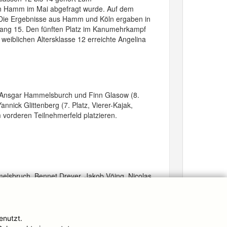
a in Hamm im Mai abgefragt wurde. Auf dem
. Die Ergebnisse aus Hamm und Köln ergaben in
 Rang 15. Den fünften Platz im Kanumehrkampf
eiblichen Altersklasse 12 erreichte Angelina
: Ansgar Hammelsburch und Finn Glasow (8.
nick Glittenberg (7. Platz, Vierer-Kajak,
m vorderen Teilnehmerfeld platzieren.
melsbruch, Bennet Dreyer, Jakob Vöing, Nicolas
mber auf der Olympiastrecke in München
eckenwettbewerben teilnehmen.
enutzt.