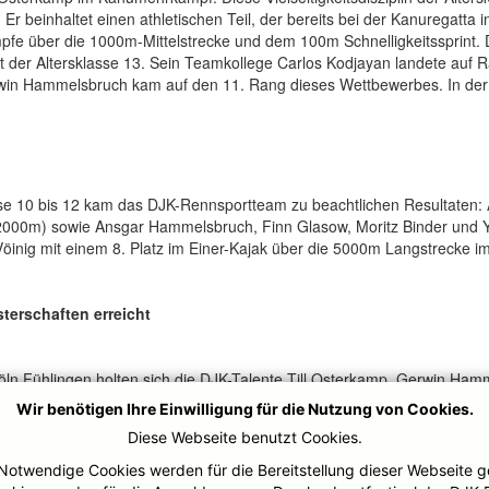
Er beinhaltet einen athletischen Teil, der bereits bei der Kanuregatt
ämpfe über die 1000m-Mittelstrecke und dem 100m Schnelligkeitssprint
t der Altersklasse 13. Sein Teamkollege Carlos Kodjayan landete auf
rwin Hammelsbruch kam auf den 11. Rang dieses Wettbewerbes. In der w
sse 10 bis 12 kam das DJK-Rennsportteam zu beachtlichen Resultaten
 2000m) sowie Ansgar Hammelsbruch, Finn Glasow, Moritz Binder und Yan
öinig mit einem 8. Platz im Einer-Kajak über die 5000m Langstrecke i
terschaften erreicht
öln Fühlingen holten sich die DJK-Talente Till Osterkamp, Gerwin Ham
 für die Deutschen Meisterschaften, die vom 30. August bis 03.Septe
Wir benötigen Ihre Einwilligung für die Nutzung von Cookies.
chs Sportler der DJK-Ruhrwacht Mülheim werden auch an den Langstr
Diese Webseite benutzt Cookies.
Notwendige Cookies werden für die Bereitstellung dieser Webseite g