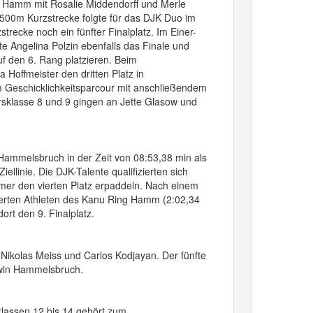
g Hamm mit Rosalie Middendorff und Merle
 500m Kurzstrecke folgte für das DJK Duo im
trecke noch ein fünfter Finalplatz. Im Einer-
te Angelina Polzin ebenfalls das Finale und
uf den 6. Rang platzieren. Beim
Hoffmeister den dritten Platz in
 Geschicklichkeitsparcour mit anschließendem
sklasse 8 und 9 gingen an Jette Glasow und
ammelsbruch in der Zeit von 08:53,38 min als
linie. Die DJK-Talente qualifizierten sich
mer den vierten Platz erpaddeln. Nach einem
ierten Athleten des Kanu Ring Hamm (2:02,34
rt den 9. Finalplatz.
 Nikolas Meiss und Carlos Kodjayan. Der fünfte
rwin Hammelsbruch.
sklassen 12 bis 14 gehört zum