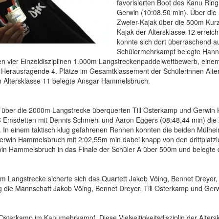
favorisierten Boot des Kanu Rin
Gerwin (10:08,50 min). Über die
Zweier-Kajak über die 500m Kurzs
Kajak der Altersklasse 12 erreich
konnte sich dort überraschend a
Schülermehrkampf belegte Hanna 
n vier Einzeldisziplinen 1.000m Langstreckenpaddelwettbewerb, einem
Herausragende 4. Plätze im Gesamtklassement der Schülerinnen Alter
hen Altersklasse 11 belegte Ansgar Hammelsbruch.
 über die 2000m Langstrecke überquerten Till Osterkamp und Gerwin H
 Emsdetten mit Dennis Schmehl und Aaron Eggers (08:48,44 min) die Ziel
. In einem taktisch klug gefahrenen Rennen konnten die beiden Mülhei
Gerwin Hammelsbruch mit 2:02,55m min dabei knapp von den drittplatz
in Hammelsbruch in das Finale der Schüler A über 500m und belegte do
m Langstrecke sicherte sich das Quartett Jakob Vöing, Bennet Dreyer,
ing die Mannschaft Jakob Vöing, Bennet Dreyer, Till Osterkamp und Ge
l Osterkamp im Kanumehrkampf. Diese Vielseitigkeitsdisziplin der Alter