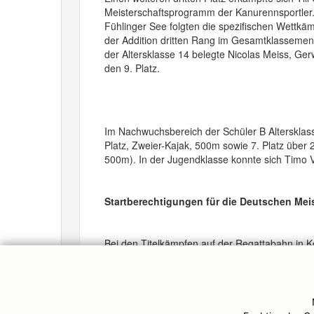
Meisterschaftsprogramm der Kanurennsportler. 
Fühlinger See folgten die spezifischen Wettk
der Addition dritten Rang im Gesamtklassemen
der Altersklasse 14 belegte Nicolas Meiss, Ge
den 9. Platz.
Im Nachwuchsbereich der Schüler B Alterskla
Platz, Zweier-Kajak, 500m sowie 7. Platz über
500m). In der Jugendklasse konnte sich Timo V
Startberechtigungen für die Deutschen Meis
Bei den Titelkämpfen auf der Regattabahn in K
Meiss und Timo Vöing die Startberechtigungen
Oberschleißheim ausgetragen werden. Alle se