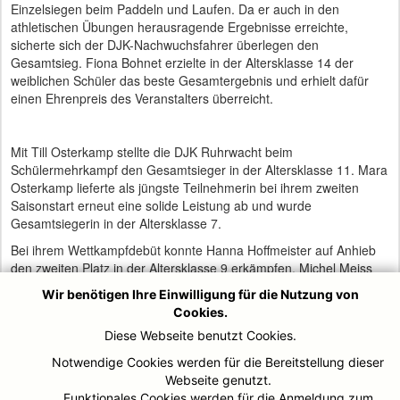
Einzelsiegen beim Paddeln und Laufen. Da er auch in den
athletischen Übungen herausragende Ergebnisse erreichte,
sicherte sich der DJK-Nachwuchsfahrer überlegen den
Gesamtsieg. Fiona Bohnet erzielte in der Altersklasse 14 der
weiblichen Schüler das beste Gesamtergebnis und erhielt dafür
einen Ehrenpreis des Veranstalters überreicht.
Mit Till Osterkamp stellte die DJK Ruhrwacht beim
Schülermehrkampf den Gesamtsieger in der Altersklasse 11. Mara
Osterkamp lieferte als jüngste Teilnehmerin bei ihrem zweiten
Saisonstart erneut eine solide Leistung ab und wurde
Gesamtsiegerin in der Altersklasse 7.
Bei ihrem Wettkampfdebüt konnte Hanna Hoffmeister auf Anhieb
den zweiten Platz in der Altersklasse 9 erkämpfen. Michel Meiss
sicherte sich in der Altersklasse 9 den dritten Rang. Die 7 bis
Wir benötigen Ihre Einwilligung für die Nutzung von
11jährigen Kanuten nahmen am Schülermehrkampf teil, der einen
Cookies.
Paddelparcour, einen 1600m Lauwettbewerb und zwei
Diese Webseite benutzt Cookies.
Paddeldisziplinen über 100m Sprint und 1500m/1000m
Langstrecke beinhaltete.
Notwendige Cookies werden für die Bereitstellung dieser
Webseite genutzt.
Funktionales Cookies werden für die Anmeldung zum