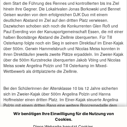
dem Start die Führung des Rennes und kontrollierten bis ins Ziel
hinein ihre Gegner. Die Lokalrivalen Jonas Borkowski und Bennet
Geisen wurden von dem erfolgreichen DJK Duo mit einem
deutlichen Abstand im Ziel auf den dritten Platz verwiesen.
Dazwischen schoben sich noch die Konkurrenten Glen Roß und
Paul Everding von der Kanusportgemeinschaft Essen, die mit einer
halben Bootslänge Abstand die Ziellinie überquerten. Für Till
Osterkamp folgte noch ein Sieg in seinem Direktlauf im Einer-Kajak
über 500m. Gerwin Hammelsbruch und Nicolas Meiss konnten in
ihren Direktläufen jeweils zweite Plätze erpaddeln. Im Zweier-Kajak
über die 500m Kurzstrecke überquerten Jakob Vöing und Nicolas
Meiss sowie Angelina Polzin und Till Osterkamp im Mixed-
Wettbewerb als drittplatzierte die Ziellinie.
Bei den Schülerinnen der Altersklasse 10 bis 12 Jahre sicherten
sich im Zweier-Kajak über 500m Angelina Polzin und Hanna
Hoffmeister einen dritten Platz. Im Einer-Kajak steuerte Angelina
Polzin mit einem dritten Rang eine weitere Bronzemedaille dem
Gesamtergebnis der DJK Ruhrwacht bei. Ansgar Hammelsbruch
Wir benötigen Ihre Einwilligung für die Nutzung von
und Finn Glasow erkämpften sich im Zweier-Kajak über die 500m
Cookies.
Distanz nach einen Endspurt den zweiten Platz hinter den
Diese Webseite benutzt Cookies.