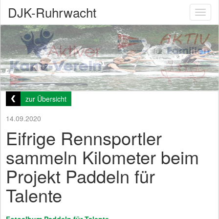
DJK-Ruhrwacht
Toggl
naviga
zur Übersicht
14.09.2020
Eifrige Rennsportler
sammeln Kilometer beim
Projekt Paddeln für
Talente
Fotoalbum Paddeln für Talente