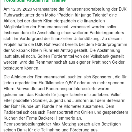
Am 12.09.2020 veranstaltete die Kanurennsportabteilung der DJK
Ruhrwacht unter dem Motto “Paddeln für junge Talente” eine
Aktion, bei der durch Kilometerpaddeln die finanziellen
Möglichkeiten der Rennmannschaft verbessert werden sollen.
Insbesondere die Anschaffung eines weiteren Paddelergometers
steht im Vordergrund der finanziellen Unterstützung. Zu diesem
Projekt hatte die DJK Ruhrwacht bereits bei dem Förderprogramm
der Volksbank Rhein-Ruhr ein Antrag gestellt. Die Abstimmung
läuft aktuell noch. Sollten Fördermittel von der Volksbank gestellt
werden, wird die Rennmannschaft aus eigener Kraft noch Gelder
beisteuern können.
Die Athleten der Rennmannschaft suchten sich Sponsoren, die für
jeden erpaddelten Flußkilometer 0,50€ oder auch mehr spenden.
Eltern, Verwandte und Kanurennsportinteressierte waren
gekommen, das Paddeln für junge Talente mitzuerleben. Voller
Eifer paddelten Schüler, Jugend und Junioren auf dem Seitenarm
der Ruhr Runde um Runde ihre Kilometer zusammen. Dem
Paddelteil schloss sich Rennsporttreff mit Grillen und gespendetem
Kuchen der Firma Bäckerei Hemmerle an.
Rennsportabteilungsleiter Max Metzing sprach allen Beteiligten
seinen Dank für die Teilnahme und Förderung aus.