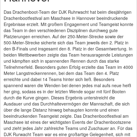
Das Drachenboot-Team der DJK Ruhrwacht hat beim diesjährigen
Drachenbootfestival am Maschsee in Hannover beeindruckende
Ergebnisse erzielt. Mit großem Engagement und Teamgeist konnte
das Team in den verschiedenen Disziplinen durchweg gute
Platzierungen erreichen. Auf der 250-Meter-Strecke sowie der
500-Meter-Strecke sicherte sich das Team jeweils den 2. Platz in
den B-Finals und insgesamt den 8. Platz in der Gesamtwertung. In
beiden Wettbewerben zeigte das Team herausragende Leistungen
und kämpften sich in spannenden Rennen durch das starke
Teilnehmerfeld. Besonders guten Erfolg erzielte das Team im 4000
Meter Langstreckenrennen, bei dem das Team den 4. Platz
erreichte und dabei 14 Teams hinter sich ließ. Besonders
spannend waren die Wenden bei denen jedes mal aufs neue heiß
her ging, sodass es in der letzten Wende sogar mit fünf Booten
durch die Kurve gingen. Dieses Ergebnis unterstreicht die
Ausdauer und das Durchhaltevermögen der Mannschaft, die sich
über die lange Distanz hinweg behaupten konnte und einen
beeindruckenden Teamgeist zeigte. Das Drachenbootfestival am
Maschsee ist eines der wichtigsten Events der Drachenbootszene
und zieht jedes Jahr zahlreiche Teams und Zuschauer an. Für das
DJK Rurwacht Team war es eine großartige Gelegenheit, sich mit