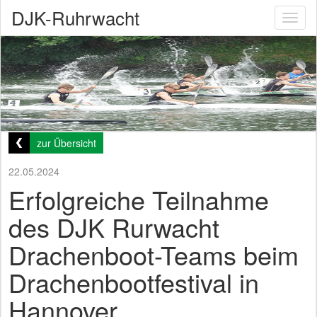
DJK-Ruhrwacht
Toggl
naviga
zur Übersicht
22.05.2024
Erfolgreiche Teilnahme
des DJK Rurwacht
Drachenboot-Teams beim
Drachenbootfestival in
Hannover