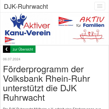
DJK-Ruhrwacht
Toggl
naviga
zur Übersicht
06.07.2024
Förderprogramm der
Volksbank Rhein-Ruhr
unterstützt die DJK
Ruhrwacht
Die DJK Ruhrwacht Mülheim e.V. erhielt eine Förderzusage aus