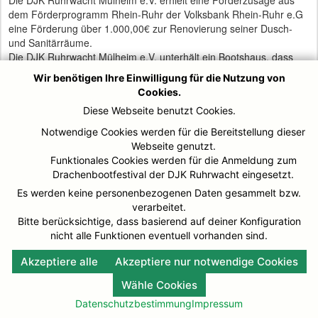
dem Förderprogramm Rhein-Ruhr der Volksbank Rhein-Ruhr e.G
eine Förderung über 1.000,00€ zur Renovierung seiner Dusch-
und Sanitärräume.
Die DJK Ruhrwacht Mülheim e.V. unterhält ein Bootshaus, dass
von seinen Abteilungen Drachenbootsport, Kanurennsport,
Wir benötigen Ihre Einwilligung für die Nutzung von
Kanuwandersport und Ski als Mittelpunkt der sportlichen und
Cookies.
gesellschaftlichen Begegnung dient.
Diese Webseite benutzt Cookies.
Um den Anforderungen an zeitgemäße Sanitärräume gerecht zu
werden, kann die DJK Ruhrwacht e.V. nun die Renovierung seiner
Notwendige Cookies werden für die Bereitstellung dieser
Umkleideräume umsetzen. Diese sind seit mehr als 30 Jahre
Webseite genutzt.
unverändert in Betrieb. Insbesondere der Austausch der
Funktionales Cookies werden für die Anmeldung zum
Umkleidebänke steht im Mittelpunkt. Diese sind vor mehr als 30
Drachenbootfestival der DJK Ruhrwacht eingesetzt.
Jahren in Eigenregie gebaut worden und entsprechen nicht mehr
Es werden keine personenbezogenen Daten gesammelt bzw.
den Sicherheitsbestimmungen.
verarbeitet.
Die Mitglieder der DJk Ruhrwacht e.V. freuensich über die
Bitte berücksichtige, dass basierend auf deiner Konfiguration
Unterstützung derVolksbank Rhein-Ruhr e.G, die schonseit Jahren
nicht alle Funktionen eventuell vorhanden sind.
dem Kanuverein bei vielen Projekten finanziell zur Seite steht.
Akzeptiere alle
Akzeptiere nur notwendige Cookies
Wähle Cookies
Datenschutzbestimmung
Impressum
© DJK-Ruhrwacht 2026
Impressum