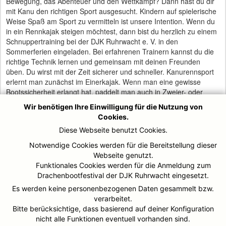
Bewegung, das Abenteuer und den Wettkampf? Dann hast du dir
mit Kanu den richtigen Sport ausgesucht. Kindern auf spielerische
Weise Spaß am Sport zu vermitteln ist unsere Intention. Wenn du
in ein Rennkajak steigen möchtest, dann bist du herzlich zu einem
Schnuppertraining bei der DJK Ruhrwacht e. V. in den
Sommerferien eingeladen. Bei erfahrenen Trainern kannst du die
richtige Technik lernen und gemeinsam mit deinen Freunden
üben. Du wirst mit der Zeit sicherer und schneller. Kanurennsport
erlernt man zunächst im Einerkajak. Wenn man eine gewisse
Bootssicherheit erlangt hat, paddelt man auch in Zweier- oder
Vierermannschaftsbooten. Kanurennsport fördert und trainiert
Wir benötigen Ihre Einwilligung für die Nutzung von
Ausdauer, Motorik, Koordination und Kraft und ist sowohl eine
Cookies.
Einzel- als auch eine Mannschaftssportart. Wer Lust hat es einmal
Diese Webseite benutzt Cookies.
auszuprobieren, ist herzlich eingeladen.
Notwendige Cookies werden für die Bereitstellung dieser
Webseite genutzt.
Nähere Informationen:
Funktionales Cookies werden für die Anmeldung zum
Drachenbootfestival der DJK Ruhrwacht eingesetzt.
Christine Metzing 0177 7743272
Es werden keine personenbezogenen Daten gesammelt bzw.
DJK Ruhrwacht e. V. Mülheim Ruhr
verarbeitet.
Mintarder Straße 19
Bitte berücksichtige, dass basierend auf deiner Konfiguration
nicht alle Funktionen eventuell vorhanden sind.
45481 Mülheim