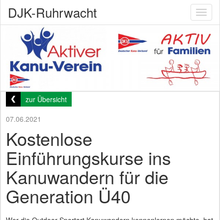
DJK-Ruhrwacht
Toggl
naviga
zur Übersicht
07.06.2021
Kostenlose
Einführungskurse ins
Kanuwandern für die
Generation Ü40
Wer die Outdoor-Sportart Kanuwandern kennenlernen möchte, hat