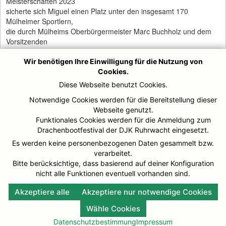
Meisterschaften 2023
sicherte sich Miguel einen Platz unter den insgesamt 170
Mülheimer Sportlern,
die durch Mülheims Oberbürgermeister Marc Buchholz und dem
Vorsitzenden
des Mülheimer Sportbundes Frank Esser für ihre herausragende
Erfolge
Wir benötigen Ihre Einwilligung für die Nutzung von
geehrt wurden.
Cookies.
Diese Webseite benutzt Cookies.
Die „Medl-Nacht der Sieger“ ist die herausragende Veranstaltung
des
Notwendige Cookies werden für die Bereitstellung dieser
Mülheimer Sports, bei der Sportler und Ehrenamtler einen
Webseite genutzt.
besonderen
Funktionales Cookies werden für die Anmeldung zum
Dank erfahren. Den Ehrungen schloss sich ein tolles dreistündiges
Drachenbootfestival der DJK Ruhrwacht eingesetzt.
Programm mit künstlerischen und akrobatischen Darbietungen an.
Es werden keine personenbezogenen Daten gesammelt bzw.
Wir als DJK Ruhrwacht freuen uns über die Ehrung, die in diesem
verarbeitet.
großen Mülheimer Rahmen unserem Rennsporttalent Miguel
Bitte berücksichtige, dass basierend auf deiner Konfiguration
Heckhoff
nicht alle Funktionen eventuell vorhanden sind.
erwiesen wurde.
Akzeptiere alle
Akzeptiere nur notwendige Cookies
Wähle Cookies
Datenschutzbestimmung
Impressum
© DJK-Ruhrwacht 2026
Impressum