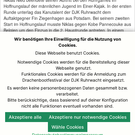
Hoffnungslauf der männlichen Jugend im Einer-Kajak. In der ersten
Runde unterlag das Kanutalent der DJK Ruhrwacht dem
Auftaktgegner Fin Ziegenhagen aus Potsdam. Bei seinem zweiten
Start im Hoffnungslauf musste Niklas gegen Kobe Pannecouke aus
Belgien um den Einzug in die 2. Hauptrunde antreten. In einem
Kopf-an-Kopf Rennen unterlag der Mülheimer in 42,34 Sekunden
Wir benötigen Ihre Einwilligung für die Nutzung von
denkbar knapp dem belgischen Konkurrenten, der für die 200m
Cookies.
Sprintdistanz 42,17 Sekunden benötigte und damit in die 2.
Diese Webseite benutzt Cookies.
Hauptrunde einzog. Sieger des Sprintwettbewerbs der männlichen
Jugend wurde Dominic Greguric aus Baden-Württemberg.
Notwendige Cookies werden für die Bereitstellung dieser
Webseite genutzt.
Funktionales Cookies werden für die Anmeldung zum
Das Kanu-Polo Team der DJK Ruhrwacht belegte bei dem
Drachenbootfestival der DJK Ruhrwacht eingesetzt.
Ruhrgames-Turnier den siebten Platz. In dem von Thomas
Es werden keine personenbezogenen Daten gesammelt bzw.
Heisterenberg betreuten Team spielten Robin Rund, Marcel
verarbeitet.
Neuhaus, Denis Kowasch, Erik Keßler, Phillip Müller, Lucas
Bitte berücksichtige, dass basierend auf deiner Konfiguration
Bartel, Fabian Hain, Marvin Wiesenthal. Die DJK Polo-Crew
nicht alle Funktionen eventuell vorhanden sind.
betreut Trainer Thomas Heisterenberg.
Akzeptiere alle
Akzeptiere nur notwendige Cookies
Wähle Cookies
Datenschutzbestimmung
Impressum