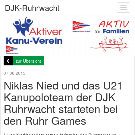
DJK-Ruhrwacht
Toggl
naviga
zur Übersicht
07.06.2015
Niklas Nied und das U21
Kanupoloteam der DJK
Ruhrwacht starteten bei
den Ruhr Games
Niklas Nied beendete seinen Auftritt bei den Ruhrgames im