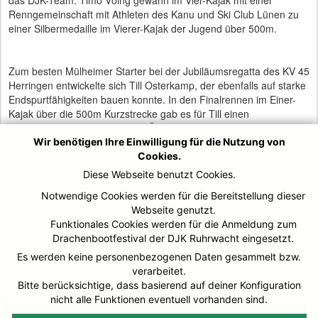
das DJK-Team. Timo Vöing gewann im Vier-Kajak mit einer
Renngemeinschaft mit Athleten des Kanu und Ski Club Lünen zu
einer Silbermedaille im Vierer-Kajak der Jugend über 500m.
Zum besten Mülheimer Starter bei der Jubiläumsregatta des KV 45
Herringen entwickelte sich Till Osterkamp, der ebenfalls auf starke
Endspurtfähigkeiten bauen konnte. In den Finalrennen im Einer-
Kajak über die 500m Kurzstrecke gab es für Till einen
hervorragenden zweiten Platz. Über die 200m Sprintstrecke folgte
ein dritter Rang. Gemeinsam mit seinem Partner Simon Kocks
Wir benötigen Ihre Einwilligung für die Nutzung von
erpaddelte Till Osterkamp noch einen dritten Finalplatz im Zweier-
Cookies.
Kajak über 200m.
Diese Webseite benutzt Cookies.
Notwendige Cookies werden für die Bereitstellung dieser
Webseite genutzt.
Auch Gerwin Hammelsbruch (Schüler Altersklasse 13) kämpfte
Funktionales Cookies werden für die Anmeldung zum
über seine bisherigen Leistungsgrenzen hinaus. Jeweils einen
Drachenbootfestival der DJK Ruhrwacht eingesetzt.
dritten Platz sicherte sich der DJK Schüler in den Finalläufen über
200 und 500m. Angelina Polzin (Schülerinnen Altersklasse 11)
Es werden keine personenbezogenen Daten gesammelt bzw.
zeigte mit ihrem dritten Platz im Einer-Kajak über 500m, dass sie
verarbeitet.
ihr Paddelleistungen ebenfalls steigern konnte.
Bitte berücksichtige, dass basierend auf deiner Konfiguration
nicht alle Funktionen eventuell vorhanden sind.