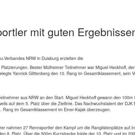
rtler mit guten Ergebnisse
u-Verbandes NRW in Duisburg erzielten die
Platzierungen. Bester Mülheimer Teilnehmer war Miguel Heckhoff, de
belegte Yannick Glittenberg den 10. Rang im Gesamtklassement, sein Ve
 Teilnehmer aus NRW an den Start. Miguel Heckhoff gewann den 100m 
eils auf dem 5. Platz über die Ziellinie. Das Nachwuchstalent der DJ
 4. Rang im Gesamtklassement im Einer-Kajak überzeugen.
rer nahmen 27 Rennsportler den Kampf um die Ranglistenplätze auf.In 
 den 8. Platz. Über die 500m Kurzstrecke folgte der 10. Platz und im 20