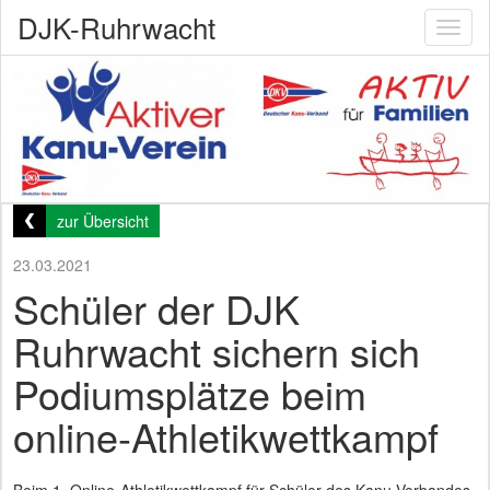
DJK-Ruhrwacht
Toggl
naviga
zur Übersicht
23.03.2021
Schüler der DJK
Ruhrwacht sichern sich
Podiumsplätze beim
online-Athletikwettkampf
Beim 1. Online-Athletikwettkampf für Schüler des Kanu-Verbandes