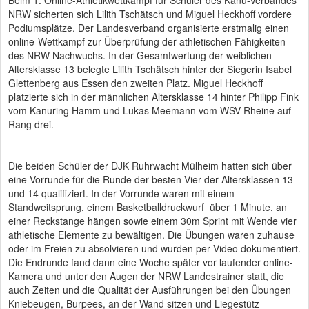
NRW sicherten sich Lilith Tschätsch und Miguel Heckhoff vordere
Podiumsplätze. Der Landesverband organisierte erstmalig einen
online-Wettkampf zur Überprüfung der athletischen Fähigkeiten
des NRW Nachwuchs. In der Gesamtwertung der weiblichen
Altersklasse 13 belegte Lilith Tschätsch hinter der Siegerin Isabel
Glettenberg aus Essen den zweiten Platz. Miguel Heckhoff
platzierte sich in der männlichen Altersklasse 14 hinter Philipp Fink
vom Kanuring Hamm und Lukas Meemann vom WSV Rheine auf
Rang drei.
Die beiden Schüler der DJK Ruhrwacht Mülheim hatten sich über
eine Vorrunde für die Runde der besten Vier der Altersklassen 13
und 14 qualifiziert. In der Vorrunde waren mit einem
Standweitsprung, einem Basketballdruckwurf über 1 Minute, an
einer Reckstange hängen sowie einem 30m Sprint mit Wende vier
athletische Elemente zu bewältigen. Die Übungen waren zuhause
oder im Freien zu absolvieren und wurden per Video dokumentiert.
Die Endrunde fand dann eine Woche später vor laufender online-
Kamera und unter den Augen der NRW Landestrainer statt, die
auch Zeiten und die Qualität der Ausführungen bei den Übungen
Kniebeugen, Burpees, an der Wand sitzen und Liegestütz