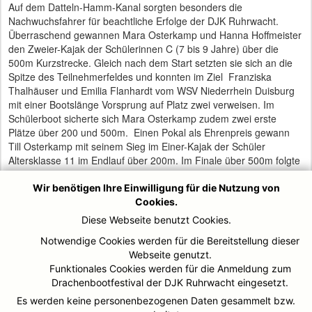
Auf dem Datteln-Hamm-Kanal sorgten besonders die
Nachwuchsfahrer für beachtliche Erfolge der DJK Ruhrwacht.
Überraschend gewannen Mara Osterkamp und Hanna Hoffmeister
den Zweier-Kajak der Schülerinnen C (7 bis 9 Jahre) über die
500m Kurzstrecke. Gleich nach dem Start setzten sie sich an die
Spitze des Teilnehmerfeldes und konnten im Ziel Franziska
Thalhäuser und Emilia Flanhardt vom WSV Niederrhein Duisburg
mit einer Bootslänge Vorsprung auf Platz zwei verweisen. Im
Schülerboot sicherte sich Mara Osterkamp zudem zwei erste
Plätze über 200 und 500m. Einen Pokal als Ehrenpreis gewann
Till Osterkamp mit seinem Sieg im Einer-Kajak der Schüler
Altersklasse 11 im Endlauf über 200m. Im Finale über 500m folgte
dann noch ein zweiter Platz. Gemeinsam mit seinem Partner
Gerwin Hammelsbruch paddelte Till Osterkamp auf den 2. Platz im
Wir benötigen Ihre Einwilligung für die Nutzung von
Zweier-Kajak der Schüler B über 500m. Im 200 Sprint sicherte sich
Cookies.
der DJK Zweier-Kajak mit Jakob Vöing und Gerwin Hammelsbruch
Diese Webseite benutzt Cookies.
den zweiten Finalplatz. Auf dem dritten Platz folgten das zweite
Notwendige Cookies werden für die Bereitstellung dieser
Boot der DJK Ruhrwacht mit Simon Kocks und Till Osterkamp an
Webseite genutzt.
Bord.
Funktionales Cookies werden für die Anmeldung zum
Das erfolgreiche Abschneiden der Ruhrwacht-Mannschaft
Drachenbootfestival der DJK Ruhrwacht eingesetzt.
komplettierte schließlich Hanna Hoffmeister mit einem zweiten
Es werden keine personenbezogenen Daten gesammelt bzw.
Platz im Schülerboot der Altersklasse 9 über 500m.