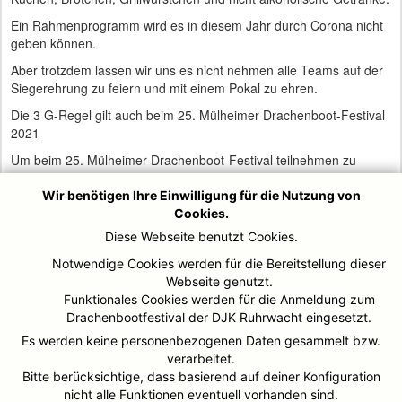
Ein Rahmenprogramm wird es in diesem Jahr durch Corona nicht
geben können.
Aber trotzdem lassen wir uns es nicht nehmen alle Teams auf der
Siegerehrung zu feiern und mit einem Pokal zu ehren.
Die 3 G-Regel gilt auch beim 25. Mülheimer Drachenboot-Festival
2021
Um beim 25. Mülheimer Drachenboot-Festival teilnehmen zu
dürfen muss man die 3-G Regelung, genesen, geimpft oder
getestet vorweisen können. Der Corona-Schnelltest darf nicht älter
Wir benötigen Ihre Einwilligung für die Nutzung von
als 48 Stunden sein
Cookies.
Diese Webseite benutzt Cookies.
Auf der Internetseite der Stadt Mülheim an der Ruhr findet man
eine Übersichtliste der Corona-Schnelltestzentren.
Notwendige Cookies werden für die Bereitstellung dieser
Webseite genutzt.
Am Festivalgelände selbst gibt es kein Testzentrum.
Funktionales Cookies werden für die Anmeldung zum
https://www1.muelheim-
Drachenbootfestival der DJK Ruhrwacht eingesetzt.
ruhr.de/coronavirus/teststellen_fuer_kostenlose_schnelltests/231559
Es werden keine personenbezogenen Daten gesammelt bzw.
Ab 7 Uhr beginnt die Einlasskontrolle an beiden Tagen.
verarbeitet.
Bitte berücksichtige, dass basierend auf deiner Konfiguration
Die Teams werden gebeten bis 9 Uhr sich an der Einlasskontrolle
nicht alle Funktionen eventuell vorhanden sind.
einzufinden.