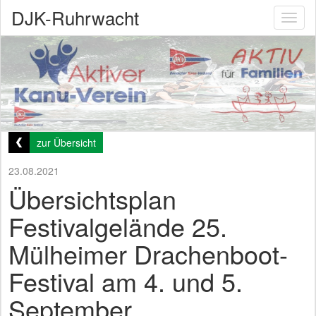
DJK-Ruhrwacht
Toggl
naviga
zur Übersicht
23.08.2021
Übersichtsplan
Festivalgelände 25.
Mülheimer Drachenboot-
Festival am 4. und 5.
September