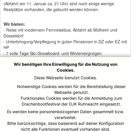
(Abfahrt am 11. Januar ca. 21 Uhr) sind noch einige wenige
Restplätze vorhanden, die gebucht werden können.
Wir bieten:
- Reise mit modernem Fernreisebus, Abfahrt ab Mülheim und
Düsseldorf
- Unterbringung/Verpflegung in guten Pensionen in DZ oder EZ mit
HP
- 7 volle Tage Ski-/Snowboard- und Wintervergnügen
- Reiseleitung
Wir benötigen Ihre Einwilligung für die Nutzung von
- Haftpflicht-, Unfall-, Reisegepäckversicherung sowie
Cookies.
Auslandsreise-Krankenversicherung
Diese Webseite benutzt Cookies.
ANMEDLUNG
Notwendige Cookies werden für die Bereitstellung dieser
Webseite genutzt.
Funktionales Cookies werden für die Anmeldung zum
Zollwirt
Drachenbootfestival der DJK Ruhrwacht eingesetzt.
Es werden keine personenbezogenen Daten gesammelt bzw.
www.ferienhaus-troger.com
verarbeitet.
https://www.zollwirt.at/
Bitte berücksichtige, dass basierend auf deiner Konfiguration
nicht alle Funktionen eventuell vorhanden sind.