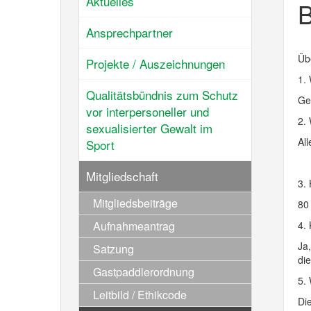
Aktuelles
B
Ansprechpartner
Üb
Projekte / Auszeichnungen
1.
Qualitätsbündnis zum Schutz
Ge
vor interpersoneller und
2.
sexualisierter Gewalt im
All
Sport
Mitgliedschaft
3.
Mitgliedsbeiträge
80
Aufnahmeantrag
4.
Ja
Satzung
di
Gastpaddlerordnung
5. 
Leitbild / Ethikcode
Di