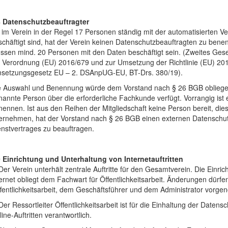
8 Datenschutzbeauftragter
 im Verein in der Regel 17 Personen ständig mit der automatisierten 
schäftigt sind, hat der Verein keinen Datenschutzbeauftragten zu be
ssen mind. 20 Personen mit den Daten beschäftigt sein. (Zweites Ges
e Verordnung (EU) 2016/679 und zur Umsetzung der Richtlinie (EU) 2
setzungsgesetz EU – 2. DSAnpUG-EU, BT-Drs. 380/19).
e Auswahl und Benennung würde dem Vorstand nach § 26 BGB obliegen. 
annte Person über die erforderliche Fachkunde verfügt. Vorrangig ist 
nennen. Ist aus den Reihen der Mitgliedschaft keine Person bereit, d
ernehmen, hat der Vorstand nach § 26 BGB einen externen Datenschutz
enstvertrages zu beauftragen.
9 Einrichtung und Unterhaltung von Internetauftritten
Der Verein unterhält zentrale Auftritte für den Gesamtverein. Die Einri
ernet obliegt dem Fachwart für Öffentlichkeitsarbeit. Änderungen dürfe
fentlichkeitsarbeit, dem Geschäftsführer und dem Administrator vorg
 Der Ressortleiter Öffentlichkeitsarbeit ist für die Einhaltung der D
ine-Auftritten verantwortlich.