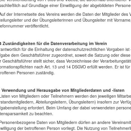
schließlich auf Grundlage einer Einwilligung der abgebildeten Persone
Auf der Internetseite des Vereins werden die Daten der Mitglieder des 
teilungsleiter und der Übungsleiterinnen und Übungsleiter mit Vornam
efonnummer veröffentlicht.
4 Zuständigkeiten für die Datenverarbeitung im Verein
antwortlich für die Einhaltung der datenschutzrechtlichen Vorgaben ist
fgabe dem Geschäftsführer zugeordnet, soweit die Satzung oder diese
 Geschäftsführer stellt sicher, dass Verzeichnisse der Verarbeitungstä
ormationspflichten nach Art. 13 und 14 DSGVO erfüllt werden. Er ist f
troffenen Personen zuständig.
5 Verwendung und Herausgabe von Mitgliederdaten und -listen
Listen von Mitgliedern oder Teilnehmern werden den jeweiligen Mitarbei
standsmitgliedern, Abteilungsleitern, Übungsleitern) insofern zur Verfüg
fgabenstellung erfordert. Beim Umfang der dabei verwendeten person
tensparsamkeit zu beachten.
 Personenbezogene Daten von Mitgliedern dürfen an andere Vereinsmi
willigung der betroffenen Person vorliegt. Die Nutzung von Teilnehmerli