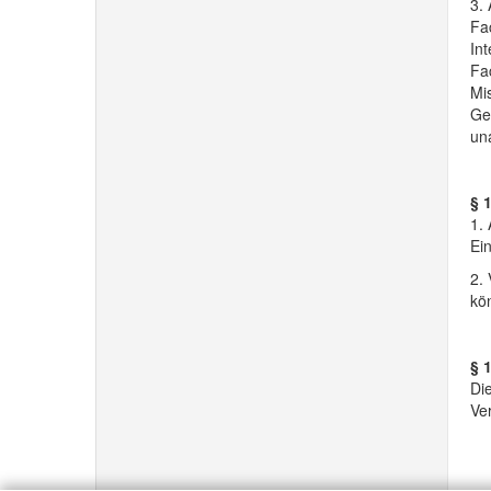
3. 
Fac
In
Fac
Mi
Gen
un
§ 
1. 
Ei
2.
kö
§ 1
Di
Ver