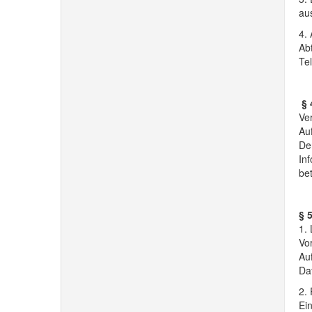
aus
4. 
Ab
Tel
§ 
Ver
Au
Der
Inf
be
§ 
1. 
Vor
Au
Da
2.
Ein