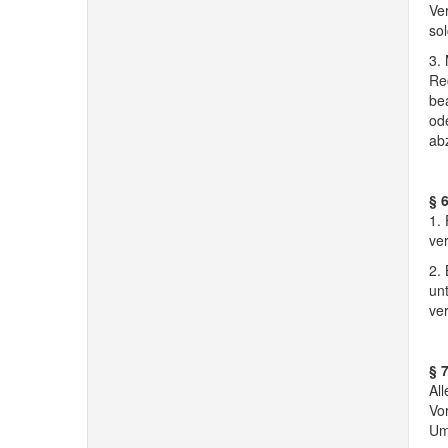
Ve
so
3.
Re
bea
ode
ab
§ 
1.
ver
2. 
un
ve
§ 
Al
Vor
Um