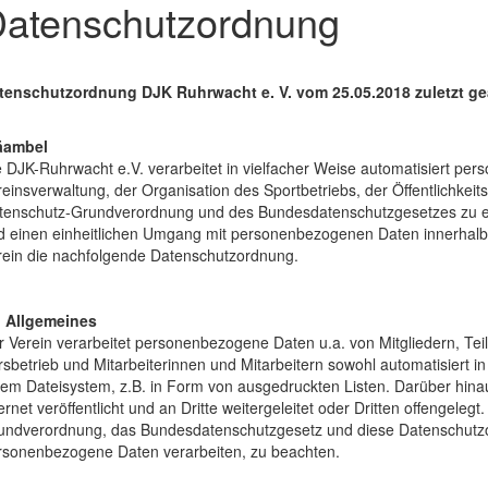
atenschutzordnung
tenschutzordnung
DJK Ruhrwacht e. V. vom 25.05.2018 zuletzt ge
äambel
e DJK-Ruhrwacht e.V. verarbeitet in vielfacher Weise automatisiert p
einsverwaltung, der Organisation des Sportbetriebs, der Öffentlichkei
tenschutz-Grundverordnung und des Bundesdatenschutzgesetzes zu er
d einen einheitlichen Umgang mit personenbezogenen Daten innerhalb d
rein die nachfolgende Datenschutzordnung.
1 Allgemeines
r Verein verarbeitet personenbezogene Daten u.a. von Mitgliedern, T
sbetrieb und Mitarbeiterinnen und Mitarbeitern sowohl automatisiert in
nem Dateisystem, z.B. in Form von ausgedruckten Listen. Darüber hi
ernet veröffentlicht und an Dritte weitergeleitet oder Dritten offengelegt
undverordnung, das Bundesdatenschutzgesetz und diese Datenschutzor
rsonenbezogene Daten verarbeiten, zu beachten.