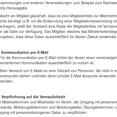
rsammlungen und anderen Veranstaltungen zum Beispiel zum Nachweis d
lche Herausgabe.
 Macht ein Mitglied glaubhaft, dass es eine Mitgliederliste zur Wahrn
chte benötigt (z.B. um die Einberufung einer Mitgliederversammlung
ntragen), stellt der Vorstand eine Kopie der Mitgliederliste mit Vorn
r als Datei zur Verfügung. Das Mitglied, welches das Minderheitenbegeh
zugeben, dass diese Daten ausschließlich für diesen Zweck verwendet
6 Kommunikation per E-Mail
 Für die Kommunikation per E-Mail richtet der Verein einen vereinseig
einsinternen Kommunikation ausschließlich zu nutzen ist.
Beim Versand von E-Mails an eine Vielzahl von Personen, die nicht in 
tereinander stehen und/oder deren private E-Mail-Accounts verwendet w
rsenden.
7 Verpflichtung auf die Vertraulichkeit
le Mitarbeiterinnen und Mitarbeiter im Verein, die Umgang mit persone
stands, Abteilungsleiterinnen und Abteilungsleiter, Übungsleiterinnen u
gang mit personenbezogenen Daten zu verpflichten.