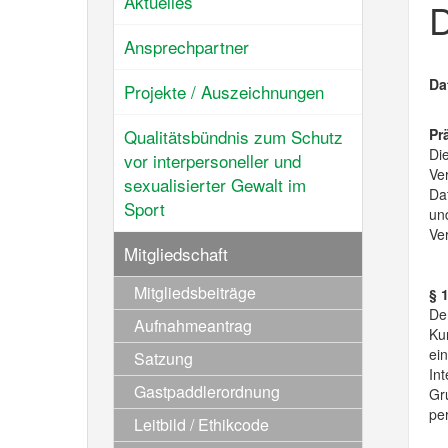
Aktuelles
D
Ansprechpartner
Da
Projekte / Auszeichnungen
Qualitätsbündnis zum Schutz
Pr
Di
vor interpersoneller und
Ver
sexualisierter Gewalt im
Da
Sport
un
Ve
Mitgliedschaft
Mitgliedsbeiträge
§ 
De
Aufnahmeantrag
Kur
ei
Satzung
Int
Gastpaddlerordnung
Gr
pe
Leitbild / Ethikcode