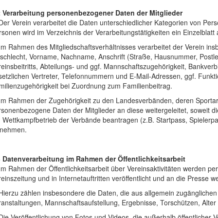
2 Verarbeitung personenbezogener Daten der Mitglieder
Der Verein verarbeitet die Daten unterschiedlicher Kategorien von Per
sonen wird im Verzeichnis der Verarbeitungstätigkeiten ein Einzelblatt 
Im Rahmen des Mitgliedschaftsverhältnisses verarbeitet der Verein ins
schlecht, Vorname, Nachname, Anschrift (Straße, Hausnummer, Postlei
reinsbeitritts, Abteilungs- und ggf. Mannschaftszugehörigkeit, Bankve
etzlichen Vertreter, Telefonnummern und E-Mail-Adressen, ggf. Funkti
milienzugehörigkeit bei Zuordnung zum Familienbeitrag.
 Im Rahmen der Zugehörigkeit zu den Landesverbänden, deren Sportar
sonenbezogene Daten der Mitglieder an diese weitergeleitet, soweit di
 Wettkampfbetrieb der Verbände beantragen (z.B. Startpass, Spielerpa
ilnehmen.
3 Datenverarbeitung im Rahmen der Öffentlichkeitsarbeit
 Im Rahmen der Öffentlichkeitsarbeit über Vereinsaktivitäten werden 
einszeitung und in Internetauftritten veröffentlicht und an die Presse 
 Hierzu zählen insbesondere die Daten, die aus allgemein zugängliche
ranstaltungen, Mannschaftsaufstellung, Ergebnisse, Torschützen, Alter
Die Veröffentlichung von Fotos und Videos, die außerhalb öffentlicher