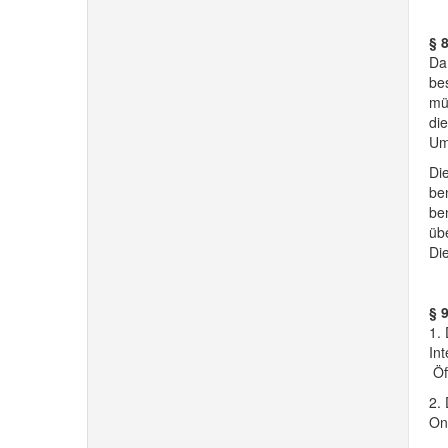
§ 
Da
be
mü
di
Um
Di
ben
be
üb
Di
§ 
1. 
Int
Öf
2.
Onl