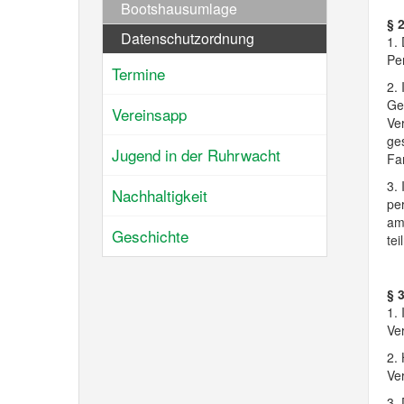
Bootshausumlage
§ 
Datenschutzordnung
1. 
Per
Termine
2. 
Ge
Vereinsapp
Ve
ges
Jugend in der Ruhrwacht
Fa
3.
Nachhaltigkeit
per
am
Geschichte
te
§ 
1.
Ver
2.
Ve
3. 