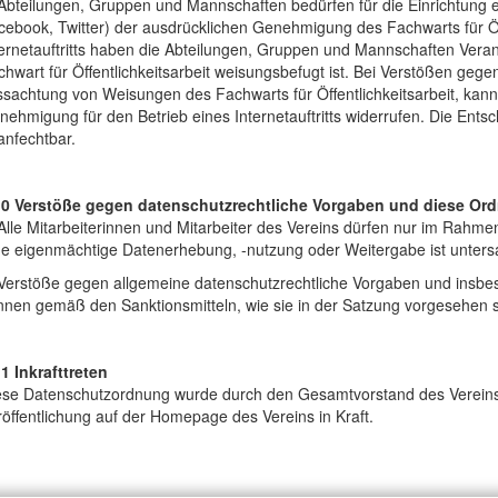
Abteilungen, Gruppen und Mannschaften bedürfen für die Einrichtung e
ebook, Twitter) der ausdrücklichen Genehmigung des Fachwarts für Öffe
ternetauftritts haben die Abteilungen, Gruppen und Mannschaften Ver
hwart für Öffentlichkeitsarbeit weisungsbefugt ist. Bei Verstößen geg
ssachtung von Weisungen des Fachwarts für Öffentlichkeitsarbeit, kan
ehmigung für den Betrieb eines Internetauftritts widerrufen. Die Ent
anfechtbar.
10 Verstöße gegen datenschutzrechtliche Vorgaben und diese Or
Alle Mitarbeiterinnen und Mitarbeiter des Vereins dürfen nur im Rahmen
ne eigenmächtige Datenerhebung, -nutzung oder Weitergabe ist unters
 Verstöße gegen allgemeine datenschutzrechtliche Vorgaben und insb
nnen gemäß den Sanktionsmitteln, wie sie in der Satzung vorgesehen 
1 Inkrafttreten
ese Datenschutzordnung wurde durch den Gesamtvorstand des Vereins 
öffentlichung auf der Homepage des Vereins in Kraft.